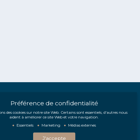
Préférence de confidentialité
Suivez-nous !
ons des cookies sur notre site Web. Certains sont essentiels, d'autres nous
aident à améliorer ce site Web et votre navigation.
Essentiels
Marketing
Médias externes
J'accepte