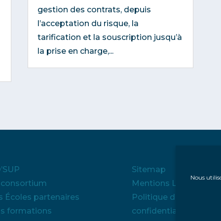
gestion des contrats, depuis
l’acceptation du risque, la
tarification et la souscription jusqu’à
la prise en charge,...
’SUP
Sitemap
Nous utilis
 consortium
Mentions Légales
s Écoles partenaires
Politique de
s formations
confidentialité