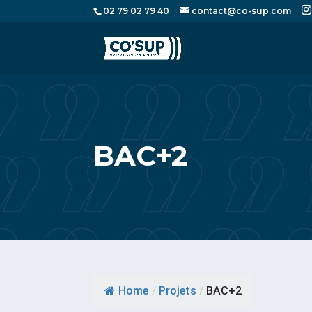
02 79 02 79 40
contact@co-sup.com
BAC+2
Home
/
Projets
/
BAC+2