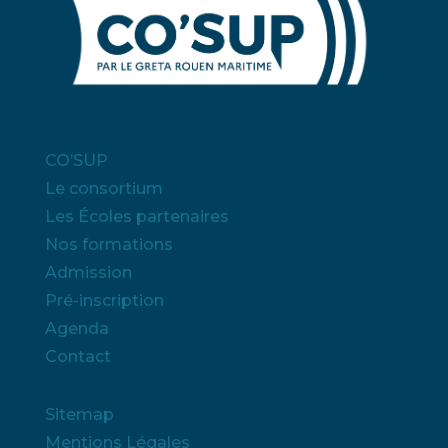
CO’SUP
Le consortium
Les Écoles partenaires
Nos formations
Admission
Pré-inscription
Agenda
Contact
Sitemap
Mentions Légales