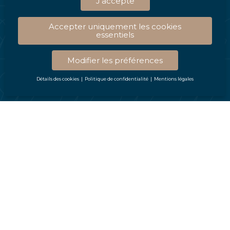
J'accepte
Accepter uniquement les cookies
essentiels
Modifier les préférences
Détails des cookies
Politique de confidentialité
Mentions légales
Préférence de confidentialité
Vous trouverez ici un aperçu de tous les cookies utilisés. Vous pouvez
autoriser toutes les catégories ou afficher les informations détaillées et
sélectionner certains cookies seulement.
Accepter tout
Enregistrer
Accepter uniquement les cookies essentiels
Retour
Préférence de confidentialité
Essentiels (1)
Les cookies essentiels permettent des fonctions de base et sont
nécessaires au bon fonctionnement du site Web.